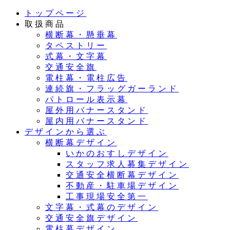
メ
トップページ
イ
取扱商品
ン
横断幕・懸垂幕
コ
タペストリー
ン
式幕・文字幕
テ
交通安全旗
ン
電柱幕・電柱広告
ツ
連続旗・フラッグガーランド
へ
パトロール表示幕
移
屋外用バナースタンド
動
屋内用バナースタンド
デザインから選ぶ
横断幕デザイン
いかのおすしデザイン
スタッフ求人募集デザイン
交通安全横断幕デザイン
不動産・駐車場デザイン
工事現場安全第一
文字幕・式幕のデザイン
交通安全旗デザイン
電柱幕デザイン