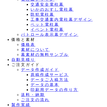
交通安全電柱幕
いかのおすし電柱幕
防犯電柱幕
工事交通案内電柱幕デザイン
ペット電柱幕
イベント電柱幕
パトロール表示幕デザイン
価格と素材
価格表
素材について
幕素材の無料サンプル
自動見積り
ご注文ガイド
データ作成ガイド
原稿作成サービス
データご入稿方法
データの基本
印刷用データの作り方
送料・納期
ご注文の流れ
製作実績