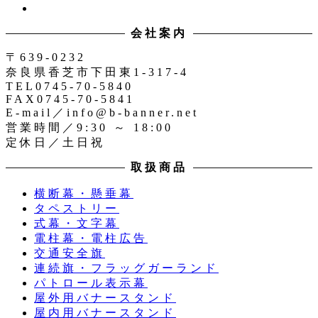
イ
イ
ン
ッ
会社案内
ス
タ
タ
ー
〒639-0232
奈良県香芝市下田東1-317-4
TEL0745-70-5840
FAX0745-70-5841
E-mail／info@b-banner.net
営業時間／9:30 ～ 18:00
定休日／土日祝
取扱商品
横断幕・懸垂幕
タペストリー
式幕・文字幕
電柱幕・電柱広告
交通安全旗
連続旗・フラッグガーランド
パトロール表示幕
屋外用バナースタンド
屋内用バナースタンド