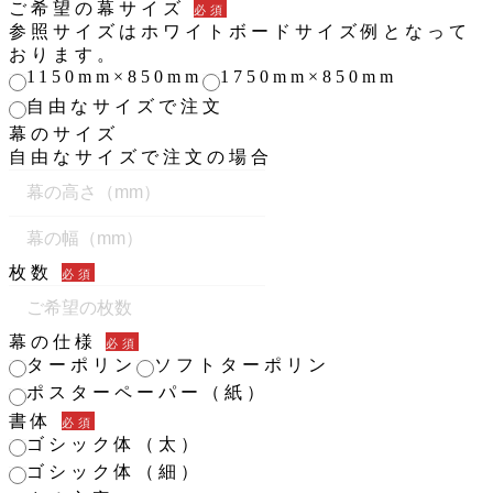
面
ご希望の幕サイズ
す。
必須
で
参照サイズはホワイトボードサイズ例となって
す。
おります。
1150mm×850mm
1750mm×850mm
自由なサイズで注文
幕のサイズ
自由なサイズで注文の場合
枚数
必須
幕の仕様
必須
ターポリン
ソフトターポリン
ポスターペーパー（紙）
書体
必須
ゴシック体（太）
ゴシック体（細）