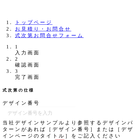
夏季休業のお知らせ：8月11日（火）～16日
（日）
トップページ
お見積り・お問合せ
式次第お問合せフォーム
1
現
入力画面
2
在
現
確認画面
表
3
在
示
現
完了画面
表
さ
在
示
れ
表
式次第の仕様
さ
て
示
れ
い
さ
デザイン番号
て
る
れ
い
画
て
る
面
い
当社デザインサンプルより参照するデザインパ
画
で
る
ターンがあれば［デザイン番号］または［デザ
面
す。
画
インページのタイトル］をご記入ください
で