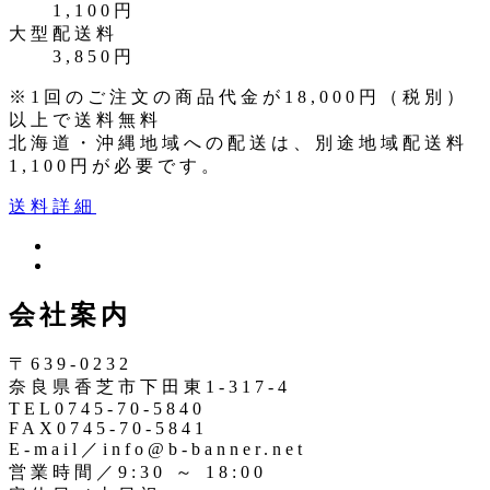
1,100円
大型配送料
3,850円
※1回のご注文の商品代金が18,000円（税別）
以上で送料無料
北海道・沖縄地域への配送は、別途地域配送料
1,100円が必要です。
送料詳細
ツ
イ
イ
ン
ッ
会社案内
ス
タ
タ
ー
〒639-0232
奈良県香芝市下田東1-317-4
TEL0745-70-5840
FAX0745-70-5841
E-mail／info@b-banner.net
営業時間／9:30 ～ 18:00