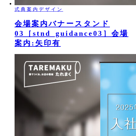
式典案内デザイン
会場案内バナースタンド
03［stnd_guidance03］会場
案内:矢印有