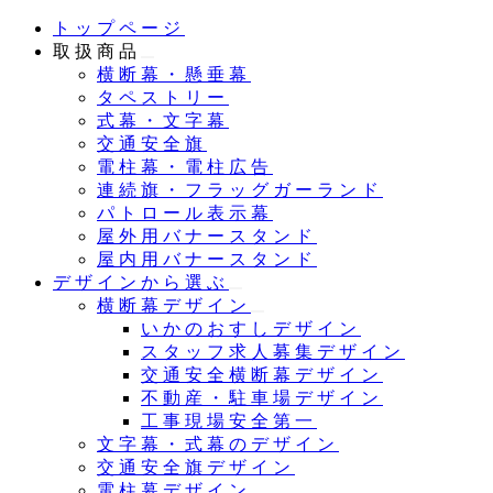
メ
トップページ
イ
取扱商品
ン
横断幕・懸垂幕
コ
タペストリー
ン
式幕・文字幕
テ
交通安全旗
ン
電柱幕・電柱広告
ツ
連続旗・フラッグガーランド
へ
パトロール表示幕
移
屋外用バナースタンド
動
屋内用バナースタンド
デザインから選ぶ
横断幕デザイン
いかのおすしデザイン
スタッフ求人募集デザイン
交通安全横断幕デザイン
不動産・駐車場デザイン
工事現場安全第一
文字幕・式幕のデザイン
交通安全旗デザイン
電柱幕デザイン