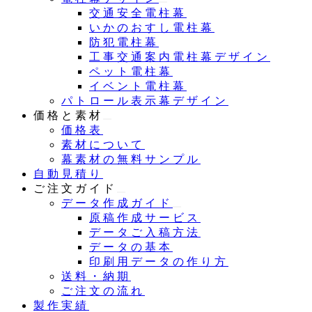
交通安全電柱幕
いかのおすし電柱幕
防犯電柱幕
工事交通案内電柱幕デザイン
ペット電柱幕
イベント電柱幕
パトロール表示幕デザイン
価格と素材
価格表
素材について
幕素材の無料サンプル
自動見積り
ご注文ガイド
データ作成ガイド
原稿作成サービス
データご入稿方法
データの基本
印刷用データの作り方
送料・納期
ご注文の流れ
製作実績