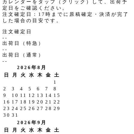
カレンダーをタップ（クリック）して、出荷予
定日をご確認ください。
注文確定日：17時までに原稿確定・決済が完了
した場合の目安です。
注文確定日
--
出荷日（特急）
--
出荷日（通常）
--
2026年8月
日
月
火
水
木
金
土
1
2
3
4
5
6
7
8
9
10
11
12
13
14
15
16
17
18
19
20
21
22
23
24
25
26
27
28
29
30
31
2026年9月
日
月
火
水
木
金
土