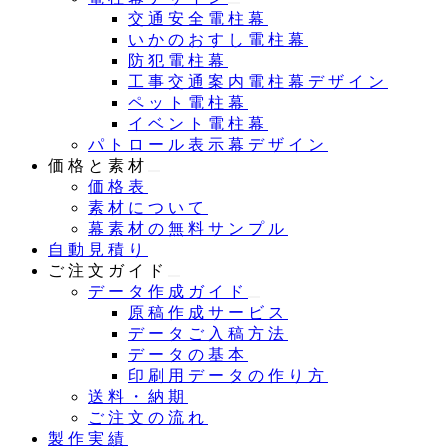
交通安全電柱幕
いかのおすし電柱幕
防犯電柱幕
工事交通案内電柱幕デザイン
ペット電柱幕
イベント電柱幕
パトロール表示幕デザイン
価格と素材
価格表
素材について
幕素材の無料サンプル
自動見積り
ご注文ガイド
データ作成ガイド
原稿作成サービス
データご入稿方法
データの基本
印刷用データの作り方
送料・納期
ご注文の流れ
製作実績