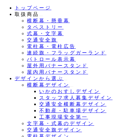
メ
トップページ
イ
取扱商品
ン
横断幕・懸垂幕
コ
タペストリー
ン
式幕・文字幕
テ
交通安全旗
ン
電柱幕・電柱広告
ツ
連続旗・フラッグガーランド
へ
パトロール表示幕
移
屋外用バナースタンド
動
屋内用バナースタンド
デザインから選ぶ
横断幕デザイン
いかのおすしデザイン
スタッフ求人募集デザイン
交通安全横断幕デザイン
不動産・駐車場デザイン
工事現場安全第一
文字幕・式幕のデザイン
交通安全旗デザイン
電柱幕デザイン