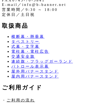
FAX0745-70-5841
E-mail／info@b-banner.net
営業時間／9:30 ～ 18:00
定休日／土日祝
取扱商品
横断幕・懸垂幕
タペストリー
式幕・文字幕
電柱幕・電柱広告
交通安全旗
連続旗・フラッグガーランド
パトロール表示幕
屋外用バナースタンド
屋内用バナースタンド
ご利用ガイド
・
ご利用の流れ