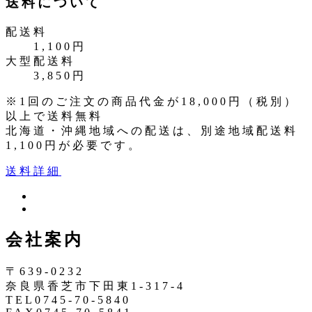
送料について
配送料
1,100円
大型配送料
3,850円
※1回のご注文の商品代金が18,000円（税別）
以上で送料無料
北海道・沖縄地域への配送は、別途地域配送料
1,100円が必要です。
送料詳細
ツ
イ
イ
ン
ッ
会社案内
ス
タ
タ
ー
〒639-0232
奈良県香芝市下田東1-317-4
TEL0745-70-5840