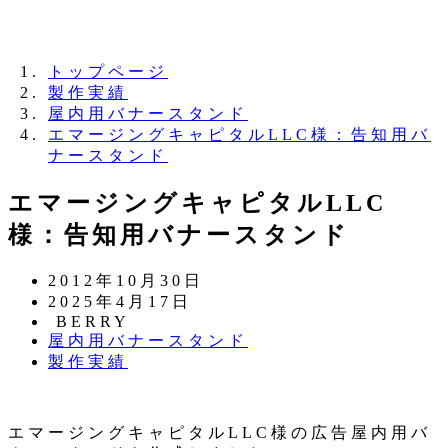
夏季休業のお知らせ：8月11日（火）～16日
（日）
トップページ
製作実績
屋内用バナースタンド
エマージングキャピタルLLC様：告知用バ
ナースタンド
エマージングキャピタルLLC
様：告知用バナースタンド
投
2012年10月30日
稿
更
2025年4月17日
日
新
著
BERRY
カ
屋内用バナースタンド
日
者
テ
カ
製作実績
ゴ
テ
リ
ゴ
ー
リ
エマージングキャピタルLLC様の広告屋内用バ
ー