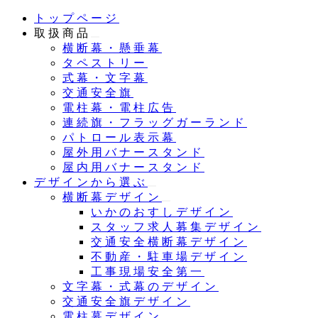
メ
トップページ
イ
取扱商品
ン
横断幕・懸垂幕
コ
タペストリー
ン
式幕・文字幕
テ
交通安全旗
ン
電柱幕・電柱広告
ツ
連続旗・フラッグガーランド
へ
パトロール表示幕
移
屋外用バナースタンド
動
屋内用バナースタンド
デザインから選ぶ
横断幕デザイン
いかのおすしデザイン
スタッフ求人募集デザイン
交通安全横断幕デザイン
不動産・駐車場デザイン
工事現場安全第一
文字幕・式幕のデザイン
交通安全旗デザイン
電柱幕デザイン