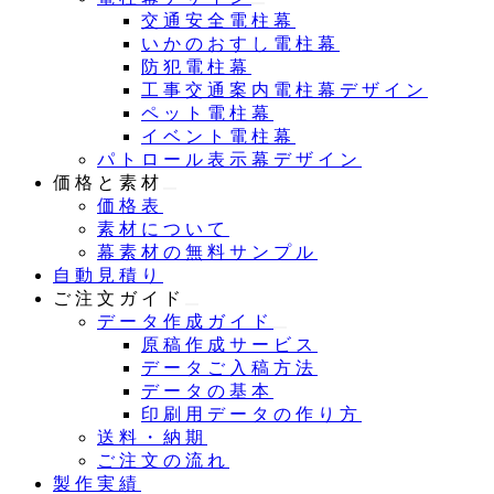
交通安全電柱幕
いかのおすし電柱幕
防犯電柱幕
工事交通案内電柱幕デザイン
ペット電柱幕
イベント電柱幕
パトロール表示幕デザイン
価格と素材
価格表
素材について
幕素材の無料サンプル
自動見積り
ご注文ガイド
データ作成ガイド
原稿作成サービス
データご入稿方法
データの基本
印刷用データの作り方
送料・納期
ご注文の流れ
製作実績