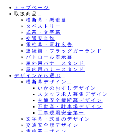
メ
トップページ
イ
取扱商品
ン
横断幕・懸垂幕
コ
タペストリー
ン
式幕・文字幕
テ
交通安全旗
ン
電柱幕・電柱広告
ツ
連続旗・フラッグガーランド
へ
パトロール表示幕
移
屋外用バナースタンド
動
屋内用バナースタンド
デザインから選ぶ
横断幕デザイン
いかのおすしデザイン
スタッフ求人募集デザイン
交通安全横断幕デザイン
不動産・駐車場デザイン
工事現場安全第一
文字幕・式幕のデザイン
交通安全旗デザイン
電柱幕デザイン