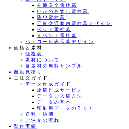
交通安全電柱幕
いかのおすし電柱幕
防犯電柱幕
工事交通案内電柱幕デザイン
ペット電柱幕
イベント電柱幕
パトロール表示幕デザイン
価格と素材
価格表
素材について
幕素材の無料サンプル
自動見積り
ご注文ガイド
データ作成ガイド
原稿作成サービス
データご入稿方法
データの基本
印刷用データの作り方
送料・納期
ご注文の流れ
製作実績