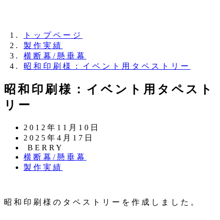
夏季休業のお知らせ：8月11日（火）～16日
（日）
トップページ
製作実績
横断幕/懸垂幕
昭和印刷様：イベント用タペストリー
昭和印刷様：イベント用タペスト
リー
投
2012年11月10日
稿
更
2025年4月17日
日
新
著
BERRY
カ
横断幕/懸垂幕
日
者
テ
カ
製作実績
ゴ
テ
リ
ゴ
ー
リ
昭和印刷様のタペストリーを作成しました。
ー