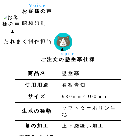
Voice
お客様の声
昭和印刷
たれまく制作担当
spec
ご注文の懸垂幕仕様
商品名
懸垂幕
使用用途
看板告知
サイズ
630mm×900mm
ソフトターポリン生
生地の種類
地
幕の加工
上下袋縫い加工