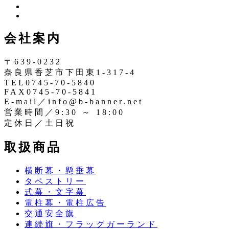
ツ
イ
イ
ン
ッ
会社案内
ス
タ
タ
ー
〒639-0232
奈良県香芝市下田東1-317-4
TEL0745-70-5840
FAX0745-70-5841
E-mail／info@b-banner.net
営業時間／9:30 ～ 18:00
定休日／土日祝
取扱商品
横断幕・懸垂幕
タペストリー
式幕・文字幕
電柱幕・電柱広告
交通安全旗
連続旗・フラッグガーランド