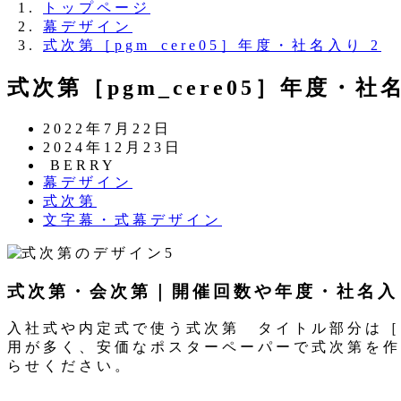
トップページ
幕デザイン
式次第［pgm_cere05］年度・社名入り 2
式次第［pgm_cere05］年度・社名
投
2022年7月22日
稿
更
2024年12月23日
日
新
著
BERRY
カ
幕デザイン
日
者
テ
カ
式次第
ゴ
テ
カ
文字幕・式幕デザイン
リ
ゴ
テ
ー
リ
ゴ
ー
リ
式次第・会次第｜開催回数や年度・社名入り
ー
入社式や内定式で使う式次第 タイトル部分は［
用が多く、安価なポスターペーパーで式次第を作
らせください。