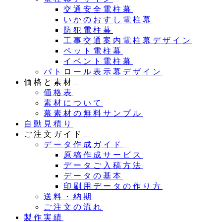
交通安全電柱幕
いかのおすし電柱幕
防犯電柱幕
工事交通案内電柱幕デザイン
ペット電柱幕
イベント電柱幕
パトロール表示幕デザイン
価格と素材
価格表
素材について
幕素材の無料サンプル
自動見積り
ご注文ガイド
データ作成ガイド
原稿作成サービス
データご入稿方法
データの基本
印刷用データの作り方
送料・納期
ご注文の流れ
製作実績