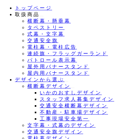
メ
トップページ
イ
取扱商品
ン
横断幕・懸垂幕
コ
タペストリー
ン
式幕・文字幕
テ
交通安全旗
ン
電柱幕・電柱広告
ツ
連続旗・フラッグガーランド
へ
パトロール表示幕
移
屋外用バナースタンド
動
屋内用バナースタンド
デザインから選ぶ
横断幕デザイン
いかのおすしデザイン
スタッフ求人募集デザイン
交通安全横断幕デザイン
不動産・駐車場デザイン
工事現場安全第一
文字幕・式幕のデザイン
交通安全旗デザイン
電柱幕デザイン