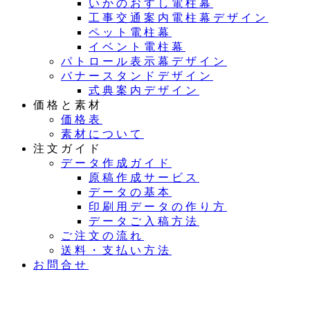
いかのおすし電柱幕
工事交通案内電柱幕デザイン
ペット電柱幕
イベント電柱幕
パトロール表示幕デザイン
バナースタンドデザイン
式典案内デザイン
価格と素材
価格表
素材について
注文ガイド
データ作成ガイド
原稿作成サービス
データの基本
印刷用データの作り方
データご入稿方法
ご注文の流れ
送料・支払い方法
お問合せ
夏季休業のお知らせ：8月11日（火）～16日（