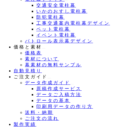
交通安全電柱幕
いかのおすし電柱幕
防犯電柱幕
工事交通案内電柱幕デザイン
ペット電柱幕
イベント電柱幕
パトロール表示幕デザイン
価格と素材
価格表
素材について
幕素材の無料サンプル
自動見積り
ご注文ガイド
データ作成ガイド
原稿作成サービス
データご入稿方法
データの基本
印刷用データの作り方
送料・納期
ご注文の流れ
製作実績