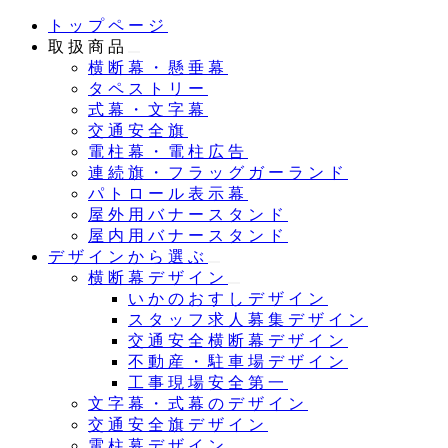
メ
トップページ
イ
取扱商品
ン
横断幕・懸垂幕
コ
タペストリー
ン
式幕・文字幕
テ
交通安全旗
ン
電柱幕・電柱広告
ツ
連続旗・フラッグガーランド
へ
パトロール表示幕
移
屋外用バナースタンド
動
屋内用バナースタンド
デザインから選ぶ
横断幕デザイン
いかのおすしデザイン
スタッフ求人募集デザイン
交通安全横断幕デザイン
不動産・駐車場デザイン
工事現場安全第一
文字幕・式幕のデザイン
交通安全旗デザイン
電柱幕デザイン