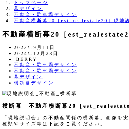
トップページ
幕デザイン
不動産・駐車場デザイン
不動産横断幕20［est_realestate20］現
不動産横断幕20［est_realesta
投
2023年9月11日
稿
更
2024年12月23日
日
新
著
BERRY
カ
不動産・駐車場デザイン
日
者
テ
カ
不動産・駐車場デザイン
ゴ
テ
カ
幕デザイン
リ
ゴ
テ
カ
横断幕デザイン
ー
リ
ゴ
テ
ー
リ
ゴ
ー
リ
横断幕｜不動産横断幕20［est_realesta
ー
「現地説明会」の不動産関係の横断幕。画像を実
種類やサイズ等は下記をご覧ください。