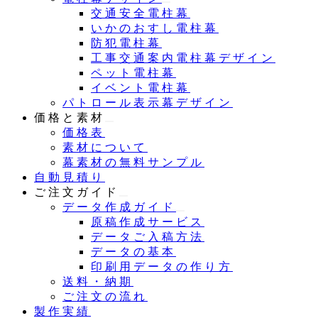
交通安全電柱幕
いかのおすし電柱幕
防犯電柱幕
工事交通案内電柱幕デザイン
ペット電柱幕
イベント電柱幕
パトロール表示幕デザイン
価格と素材
価格表
素材について
幕素材の無料サンプル
自動見積り
ご注文ガイド
データ作成ガイド
原稿作成サービス
データご入稿方法
データの基本
印刷用データの作り方
送料・納期
ご注文の流れ
製作実績