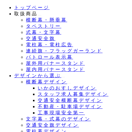
メ
トップページ
イ
取扱商品
ン
横断幕・懸垂幕
コ
タペストリー
ン
式幕・文字幕
テ
交通安全旗
ン
電柱幕・電柱広告
ツ
連続旗・フラッグガーランド
へ
パトロール表示幕
移
屋外用バナースタンド
動
屋内用バナースタンド
デザインから選ぶ
横断幕デザイン
いかのおすしデザイン
スタッフ求人募集デザイン
交通安全横断幕デザイン
不動産・駐車場デザイン
工事現場安全第一
文字幕・式幕のデザイン
交通安全旗デザイン
電柱幕デザイン