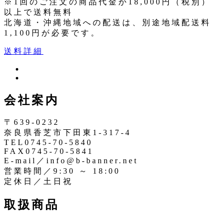
※1回のご注文の商品代金が18,000円（税別）
以上で送料無料
北海道・沖縄地域への配送は、別途地域配送料
1,100円が必要です。
送料詳細
ツ
イ
イ
ン
ッ
会社案内
ス
タ
タ
ー
〒639-0232
奈良県香芝市下田東1-317-4
TEL0745-70-5840
FAX0745-70-5841
E-mail／info@b-banner.net
営業時間／9:30 ～ 18:00
定休日／土日祝
取扱商品