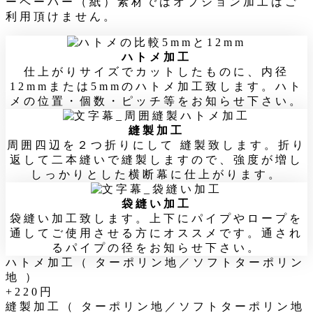
ーペーパー（紙）素材ではオプション加工はご
利用頂けません。
ハトメ加工
仕上がりサイズでカットしたものに、内径
12mmまたは5mmのハトメ加工致します。ハト
メの位置・個数・ピッチ等をお知らせ下さい。
縫製加工
周囲四辺を２つ折りにして 縫製致します。折り
返して二本縫いで縫製しますので、強度が増し
しっかりとした横断幕に仕上がります。
袋縫い加工
袋縫い加工致します。上下にパイプやロープを
通してご使用させる方にオススメです。通され
るパイプの径をお知らせ下さい。
ハトメ加工（ ターポリン地／ソフトターポリン
地 ）
+220円
縫製加工（ ターポリン地／ソフトターポリン地