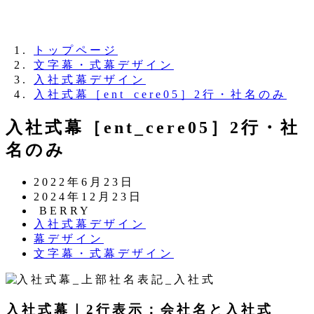
夏季休業のお知らせ：8月11日（火）～16日
（日）
トップページ
文字幕・式幕デザイン
入社式幕デザイン
入社式幕［ent_cere05］2行・社名のみ
入社式幕［ent_cere05］2行・社
名のみ
投
2022年6月23日
稿
更
2024年12月23日
日
新
著
BERRY
カ
入社式幕デザイン
日
者
テ
カ
幕デザイン
ゴ
テ
カ
文字幕・式幕デザイン
リ
ゴ
テ
ー
リ
ゴ
ー
リ
入社式幕｜2行表示：会社名と入社式
ー