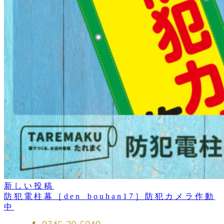
新しい投稿
防犯電柱幕［den_bouhan17］防犯カメラ作動
中