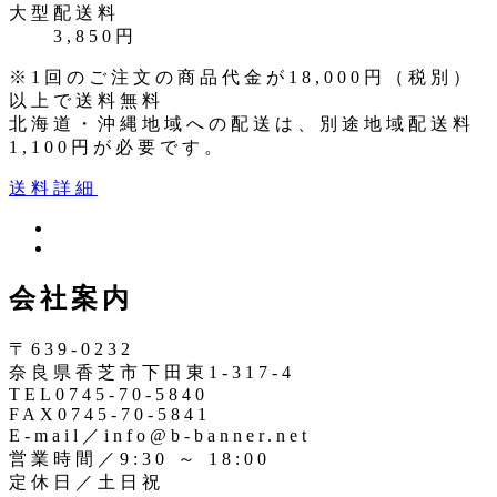
大型配送料
3,850円
※1回のご注文の商品代金が18,000円（税別）
以上で送料無料
北海道・沖縄地域への配送は、別途地域配送料
1,100円が必要です。
送料詳細
ツ
イ
イ
ン
ッ
会社案内
ス
タ
タ
ー
〒639-0232
奈良県香芝市下田東1-317-4
TEL0745-70-5840
FAX0745-70-5841
E-mail／info@b-banner.net
営業時間／9:30 ～ 18:00
定休日／土日祝