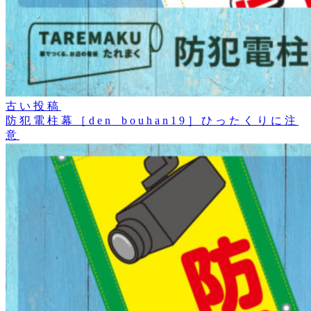
古い投稿
防犯電柱幕［den_bouhan19］ひったくりに注
意