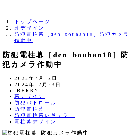
夏季休業のお知らせ：8月11日（火）～16日
（日）
トップページ
幕デザイン
防犯電柱幕［den_bouhan18］防犯カメラ
作動中
防犯電柱幕［den_bouhan18］防
犯カメラ作動中
投
2022年7月12日
稿
更
2024年12月23日
日
新
著
BERRY
カ
幕デザイン
日
者
テ
カ
防犯パトロール
ゴ
テ
カ
防犯電柱幕
リ
ゴ
テ
カ
防犯電柱幕レギュラー
ー
リ
ゴ
テ
カ
電柱幕デザイン
ー
リ
ゴ
テ
ー
リ
ゴ