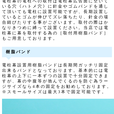
電柱幕の電柱への取付は電柱幕広告面に空いて
いる穴《ハトメ穴》に針金やゴムバンドを通し
て頂いても電柱に設置可能ですが、長期設置し
ているとゴムが伸びてズレ落ちたり、針金の場
合錆びたりする事がございます。取付の際はか
なりきつめに縛って設置ください。当店では電
柱幕に幕を取付する為の［取付用樹脂バンド］
もご用意しております。
樹脂バンド
電柱幕設置用樹脂バンドは長期間ガッチリ固定
出来るバンドとなっております。基本的には電
柱幕の上下に一本ずつの設置で十分固定できま
すが、幕の中腹等が弛んでくるのを防ぐ為ラー
ジサイズなら4本の固定をお勧めしております。
※スモールサイズは最大3本で固定可能です。