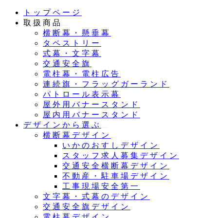
メ
トップページ
イ
取扱商品
ン
横断幕・懸垂幕
コ
タペストリー
ン
式幕・文字幕
テ
交通安全旗
ン
電柱幕・電柱広告
ツ
連続旗・フラッグガーランド
へ
パトロール表示幕
移
屋外用バナースタンド
動
屋内用バナースタンド
デザインから選ぶ
横断幕デザイン
いかのおすしデザイン
スタッフ求人募集デザイン
交通安全横断幕デザイン
不動産・駐車場デザイン
工事現場安全第一
文字幕・式幕のデザイン
交通安全旗デザイン
電柱幕デザイン