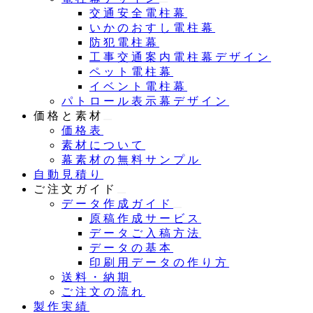
交通安全電柱幕
いかのおすし電柱幕
防犯電柱幕
工事交通案内電柱幕デザイン
ペット電柱幕
イベント電柱幕
パトロール表示幕デザイン
価格と素材
価格表
素材について
幕素材の無料サンプル
自動見積り
ご注文ガイド
データ作成ガイド
原稿作成サービス
データご入稿方法
データの基本
印刷用データの作り方
送料・納期
ご注文の流れ
製作実績