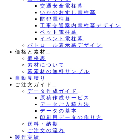
交通安全電柱幕
いかのおすし電柱幕
防犯電柱幕
工事交通案内電柱幕デザイン
ペット電柱幕
イベント電柱幕
パトロール表示幕デザイン
価格と素材
価格表
素材について
幕素材の無料サンプル
自動見積り
ご注文ガイド
データ作成ガイド
原稿作成サービス
データご入稿方法
データの基本
印刷用データの作り方
送料・納期
ご注文の流れ
製作実績