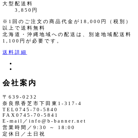
大型配送料
3,850円
※1回のご注文の商品代金が18,000円（税別）
以上で送料無料
北海道・沖縄地域への配送は、別途地域配送料
1,100円が必要です。
送料詳細
ツ
イ
イ
ン
ッ
会社案内
ス
タ
タ
ー
〒639-0232
奈良県香芝市下田東1-317-4
TEL0745-70-5840
FAX0745-70-5841
E-mail／info@b-banner.net
営業時間／9:30 ～ 18:00
定休日／土日祝