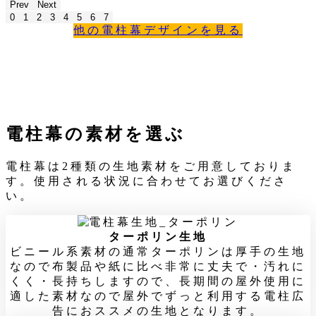
Prev
Next
0
1
2
3
4
5
6
7
他の電柱幕デザインを見る
電柱幕の素材を選ぶ
電柱幕は2種類の生地素材をご用意しておりま
す。使用される状況に合わせてお選びくださ
い。
ターポリン生地
ビニール系素材の通常ターポリンは厚手の生地
なので布製品や紙に比べ非常に丈夫で・汚れに
くく・長持ちしますので、長期間の屋外使用に
適した素材なので屋外でずっと利用する電柱広
告におススメの生地となります。