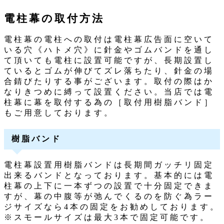
電柱幕の取付方法
電柱幕の電柱への取付は電柱幕広告面に空いて
いる穴《ハトメ穴》に針金やゴムバンドを通し
て頂いても電柱に設置可能ですが、長期設置し
ているとゴムが伸びてズレ落ちたり、針金の場
合錆びたりする事がございます。取付の際はか
なりきつめに縛って設置ください。当店では電
柱幕に幕を取付する為の［取付用樹脂バンド］
もご用意しております。
樹脂バンド
電柱幕設置用樹脂バンドは長期間ガッチリ固定
出来るバンドとなっております。基本的には電
柱幕の上下に一本ずつの設置で十分固定できま
すが、幕の中腹等が弛んでくるのを防ぐ為ラー
ジサイズなら4本の固定をお勧めしております。
※スモールサイズは最大3本で固定可能です。