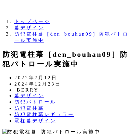
夏季休業のお知らせ：8月11日（火）～16日
（日）
トップページ
幕デザイン
防犯電柱幕［den_bouhan09］防犯パトロ
ール実施中
防犯電柱幕［den_bouhan09］防
犯パトロール実施中
投
2022年7月12日
稿
更
2024年12月23日
日
新
著
BERRY
カ
幕デザイン
日
者
テ
カ
防犯パトロール
ゴ
テ
カ
防犯電柱幕
リ
ゴ
テ
カ
防犯電柱幕レギュラー
ー
リ
ゴ
テ
カ
電柱幕デザイン
ー
リ
ゴ
テ
ー
リ
ゴ