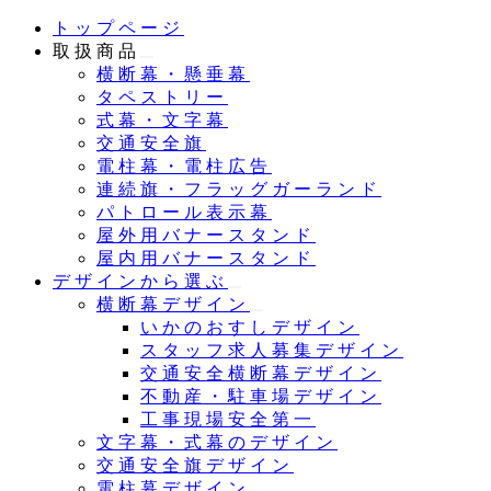
メ
トップページ
イ
取扱商品
ン
横断幕・懸垂幕
コ
タペストリー
ン
式幕・文字幕
テ
交通安全旗
ン
電柱幕・電柱広告
ツ
連続旗・フラッグガーランド
へ
パトロール表示幕
移
屋外用バナースタンド
動
屋内用バナースタンド
デザインから選ぶ
横断幕デザイン
いかのおすしデザイン
スタッフ求人募集デザイン
交通安全横断幕デザイン
不動産・駐車場デザイン
工事現場安全第一
文字幕・式幕のデザイン
交通安全旗デザイン
電柱幕デザイン