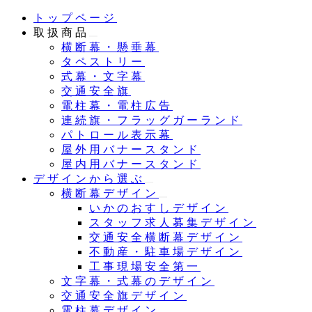
メ
トップページ
イ
取扱商品
ン
横断幕・懸垂幕
コ
タペストリー
ン
式幕・文字幕
テ
交通安全旗
ン
電柱幕・電柱広告
ツ
連続旗・フラッグガーランド
へ
パトロール表示幕
移
屋外用バナースタンド
動
屋内用バナースタンド
デザインから選ぶ
横断幕デザイン
いかのおすしデザイン
スタッフ求人募集デザイン
交通安全横断幕デザイン
不動産・駐車場デザイン
工事現場安全第一
文字幕・式幕のデザイン
交通安全旗デザイン
電柱幕デザイン