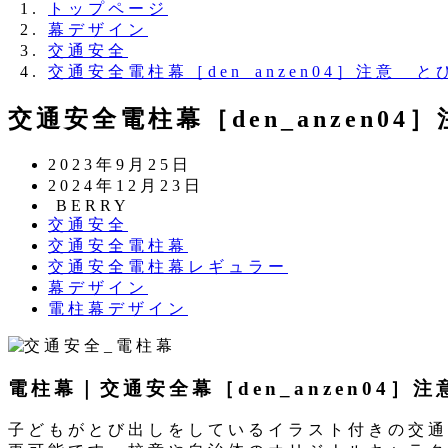
トップページ
幕デザイン
交通安全
交通安全電柱幕［den_anzen04］注意 
交通安全電柱幕［den_anzen0
投
2023年9月25日
稿
更
2024年12月23日
日
新
著
BERRY
カ
交通安全
日
者
テ
カ
交通安全電柱幕
ゴ
テ
カ
交通安全電柱幕レギュラー
リ
ゴ
テ
カ
幕デザイン
ー
リ
ゴ
テ
カ
電柱幕デザイン
ー
リ
ゴ
テ
ー
リ
ゴ
ー
リ
電柱幕｜交通安全幕［den_anzen04］
ー
子どもがとび出しをしているイラスト付きの交通