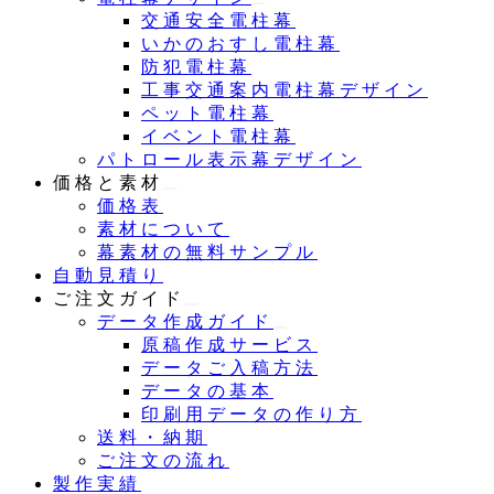
交通安全電柱幕
いかのおすし電柱幕
防犯電柱幕
工事交通案内電柱幕デザイン
ペット電柱幕
イベント電柱幕
パトロール表示幕デザイン
価格と素材
価格表
素材について
幕素材の無料サンプル
自動見積り
ご注文ガイド
データ作成ガイド
原稿作成サービス
データご入稿方法
データの基本
印刷用データの作り方
送料・納期
ご注文の流れ
製作実績