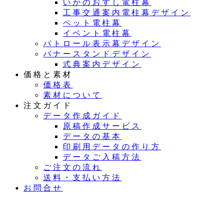
いかのおすし電柱幕
工事交通案内電柱幕デザイン
ペット電柱幕
イベント電柱幕
パトロール表示幕デザイン
バナースタンドデザイン
式典案内デザイン
価格と素材
価格表
素材について
注文ガイド
データ作成ガイド
原稿作成サービス
データの基本
印刷用データの作り方
データご入稿方法
ご注文の流れ
送料・支払い方法
お問合せ
夏季休業のお知らせ：8月11日（火）～16日（