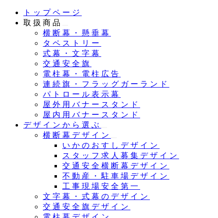
メ
トップページ
イ
取扱商品
ン
横断幕・懸垂幕
コ
タペストリー
ン
式幕・文字幕
テ
交通安全旗
ン
電柱幕・電柱広告
ツ
連続旗・フラッグガーランド
へ
パトロール表示幕
移
屋外用バナースタンド
動
屋内用バナースタンド
デザインから選ぶ
横断幕デザイン
いかのおすしデザイン
スタッフ求人募集デザイン
交通安全横断幕デザイン
不動産・駐車場デザイン
工事現場安全第一
文字幕・式幕のデザイン
交通安全旗デザイン
電柱幕デザイン