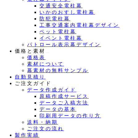
交通安全電柱幕
いかのおすし電柱幕
防犯電柱幕
工事交通案内電柱幕デザイン
ペット電柱幕
イベント電柱幕
パトロール表示幕デザイン
価格と素材
価格表
素材について
幕素材の無料サンプル
自動見積り
ご注文ガイド
データ作成ガイド
原稿作成サービス
データご入稿方法
データの基本
印刷用データの作り方
送料・納期
ご注文の流れ
製作実績