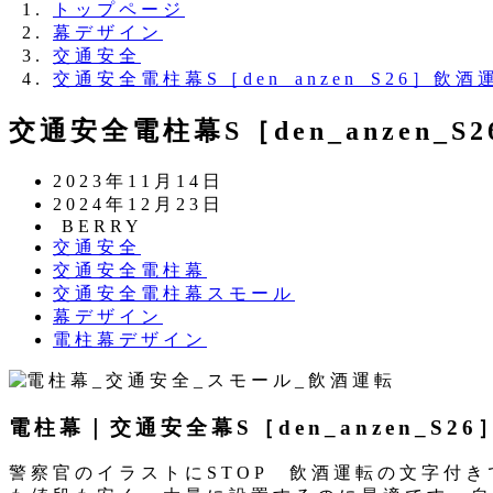
トップページ
幕デザイン
交通安全
交通安全電柱幕S［den_anzen_S26］飲
交通安全電柱幕S［den_anzen_
投
2023年11月14日
稿
更
2024年12月23日
日
新
著
BERRY
カ
交通安全
日
者
テ
カ
交通安全電柱幕
ゴ
テ
カ
交通安全電柱幕スモール
リ
ゴ
テ
カ
幕デザイン
ー
リ
ゴ
テ
カ
電柱幕デザイン
ー
リ
ゴ
テ
ー
リ
ゴ
ー
リ
電柱幕｜交通安全幕S［den_anzen_S2
ー
警察官のイラストにSTOP 飲酒運転の文字付