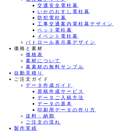
交通安全電柱幕
いかのおすし電柱幕
防犯電柱幕
工事交通案内電柱幕デザイン
ペット電柱幕
イベント電柱幕
パトロール表示幕デザイン
価格と素材
価格表
素材について
幕素材の無料サンプル
自動見積り
ご注文ガイド
データ作成ガイド
原稿作成サービス
データご入稿方法
データの基本
印刷用データの作り方
送料・納期
ご注文の流れ
製作実績