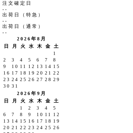
注文確定日
送
--
り
出荷日（特急）
--
出荷日（通常）
--
2026年8月
日
月
火
水
木
金
土
1
2
3
4
5
6
7
8
9
10
11
12
13
14
15
16
17
18
19
20
21
22
23
24
25
26
27
28
29
30
31
2026年9月
日
月
火
水
木
金
土
1
2
3
4
5
6
7
8
9
10
11
12
13
14
15
16
17
18
19
20
21
22
23
24
25
26