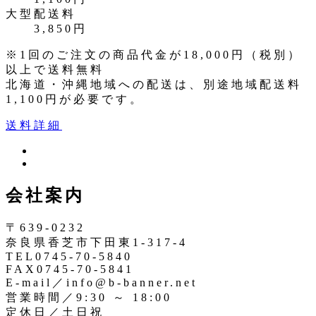
大型配送料
3,850円
※1回のご注文の商品代金が18,000円（税別）
以上で送料無料
北海道・沖縄地域への配送は、別途地域配送料
1,100円が必要です。
送料詳細
ツ
イ
イ
ン
ッ
会社案内
ス
タ
タ
ー
〒639-0232
奈良県香芝市下田東1-317-4
TEL0745-70-5840
FAX0745-70-5841
E-mail／info@b-banner.net
営業時間／9:30 ～ 18:00
定休日／土日祝