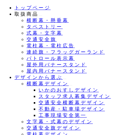
メ
トップページ
イ
取扱商品
ン
横断幕・懸垂幕
コ
タペストリー
ン
式幕・文字幕
テ
交通安全旗
ン
電柱幕・電柱広告
ツ
連続旗・フラッグガーランド
へ
パトロール表示幕
移
屋外用バナースタンド
動
屋内用バナースタンド
デザインから選ぶ
横断幕デザイン
いかのおすしデザイン
スタッフ求人募集デザイン
交通安全横断幕デザイン
不動産・駐車場デザイン
工事現場安全第一
文字幕・式幕のデザイン
交通安全旗デザイン
電柱幕デザイン