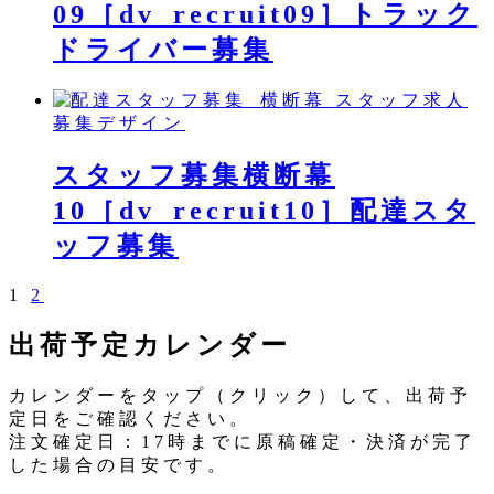
09［dv_recruit09］トラック
ドライバー募集
スタッフ求人
募集デザイン
スタッフ募集横断幕
10［dv_recruit10］配達スタ
ッフ募集
1
2
投
稿
出荷予定カレンダー
の
カレンダーをタップ（クリック）して、出荷予
ペ
定日をご確認ください。
ー
注文確定日：17時までに原稿確定・決済が完了
した場合の目安です。
ジ