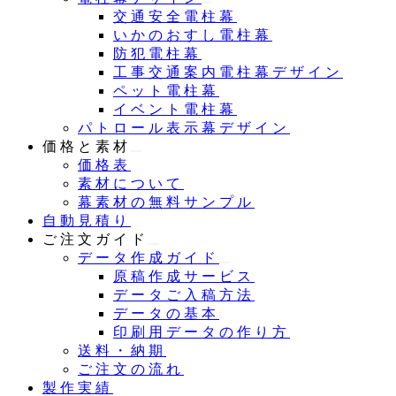
交通安全電柱幕
いかのおすし電柱幕
防犯電柱幕
工事交通案内電柱幕デザイン
ペット電柱幕
イベント電柱幕
パトロール表示幕デザイン
価格と素材
価格表
素材について
幕素材の無料サンプル
自動見積り
ご注文ガイド
データ作成ガイド
原稿作成サービス
データご入稿方法
データの基本
印刷用データの作り方
送料・納期
ご注文の流れ
製作実績