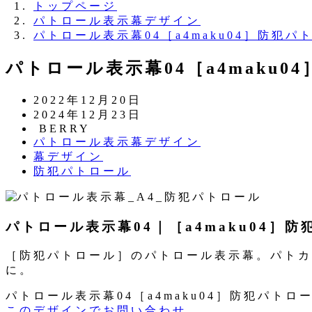
トップページ
パトロール表示幕デザイン
パトロール表示幕04［a4maku04］防犯パ
パトロール表示幕04［a4maku0
投
2022年12月20日
稿
更
2024年12月23日
日
新
著
BERRY
カ
パトロール表示幕デザイン
日
者
テ
カ
幕デザイン
ゴ
テ
カ
防犯パトロール
リ
ゴ
テ
ー
リ
ゴ
ー
リ
パトロール表示幕04｜［a4maku04］
ー
［防犯パトロール］のパトロール表示幕。パトカ
に。
パトロール表示幕04［a4maku04］防犯パトロ
このデザインでお問い合わせ