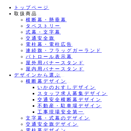
メ
トップページ
イ
取扱商品
ン
横断幕・懸垂幕
コ
タペストリー
ン
式幕・文字幕
テ
交通安全旗
ン
電柱幕・電柱広告
ツ
連続旗・フラッグガーランド
へ
パトロール表示幕
移
屋外用バナースタンド
動
屋内用バナースタンド
デザインから選ぶ
横断幕デザイン
いかのおすしデザイン
スタッフ求人募集デザイン
交通安全横断幕デザイン
不動産・駐車場デザイン
工事現場安全第一
文字幕・式幕のデザイン
交通安全旗デザイン
電柱幕デザイン