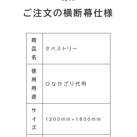
ご注文の横断幕仕様
商
品
タペストリー
名
使
用
ひなかざり代用
用
途
サ
イ
1200mm×1800mm
ズ