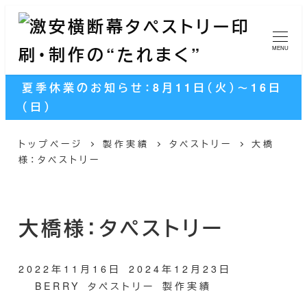
メ
イ
ン
MENU
コ
夏季休業のお知らせ：8月11日（火）～16日
ン
（日）
テ
ン
トップページ
製作実績
タペストリー
大橋
ツ
様：タペストリー
へ
移
動
大橋様：タペストリー
2022年11月16日
2024年12月23日
投稿日
更新日
カテゴリー
カテゴリー
BERRY
タペストリー
製作実績
著