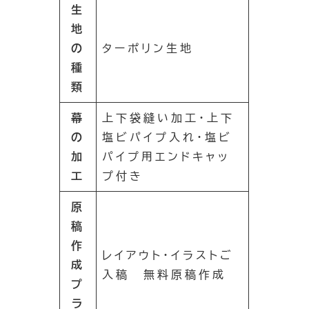
生
地
の
ターポリン生地
種
類
幕
上下袋縫い加工・上下
の
塩ビパイプ入れ・塩ビ
加
パイプ用エンドキャッ
工
プ付き
原
稿
作
レイアウト・イラストご
成
入稿 無料原稿作成
プ
ラ