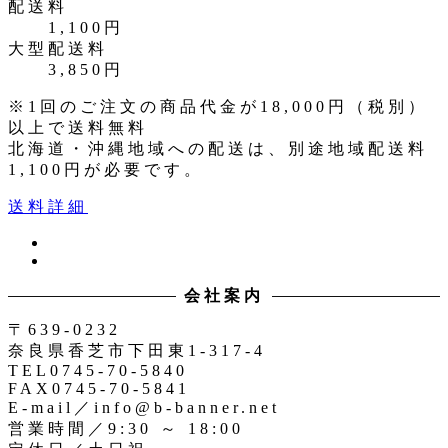
配送料
1,100円
大型配送料
3,850円
※1回のご注文の商品代金が18,000円（税別）
以上で送料無料
北海道・沖縄地域への配送は、別途地域配送料
1,100円が必要です。
送料詳細
ツ
イ
イ
ン
ッ
会社案内
ス
タ
タ
ー
〒639-0232
奈良県香芝市下田東1-317-4
TEL0745-70-5840
FAX0745-70-5841
E-mail／info@b-banner.net
営業時間／9:30 ～ 18:00