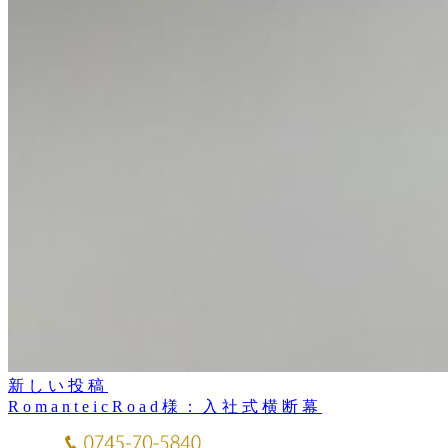
新しい投稿
RomanteicRoad様：入社式横断幕