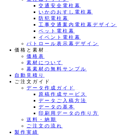
交通安全電柱幕
いかのおすし電柱幕
防犯電柱幕
工事交通案内電柱幕デザイン
ペット電柱幕
イベント電柱幕
パトロール表示幕デザイン
価格と素材
価格表
素材について
幕素材の無料サンプル
自動見積り
ご注文ガイド
データ作成ガイド
原稿作成サービス
データご入稿方法
データの基本
印刷用データの作り方
送料・納期
ご注文の流れ
製作実績