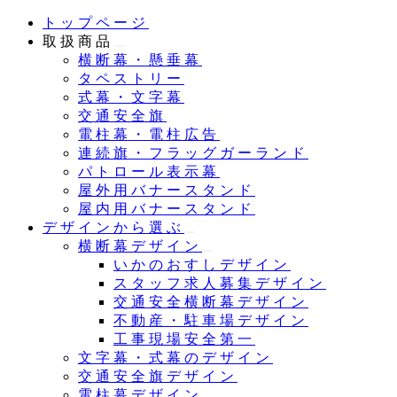
メ
トップページ
イ
取扱商品
ン
横断幕・懸垂幕
コ
タペストリー
ン
式幕・文字幕
テ
交通安全旗
ン
電柱幕・電柱広告
ツ
連続旗・フラッグガーランド
へ
パトロール表示幕
移
屋外用バナースタンド
動
屋内用バナースタンド
デザインから選ぶ
横断幕デザイン
いかのおすしデザイン
スタッフ求人募集デザイン
交通安全横断幕デザイン
不動産・駐車場デザイン
工事現場安全第一
文字幕・式幕のデザイン
交通安全旗デザイン
電柱幕デザイン