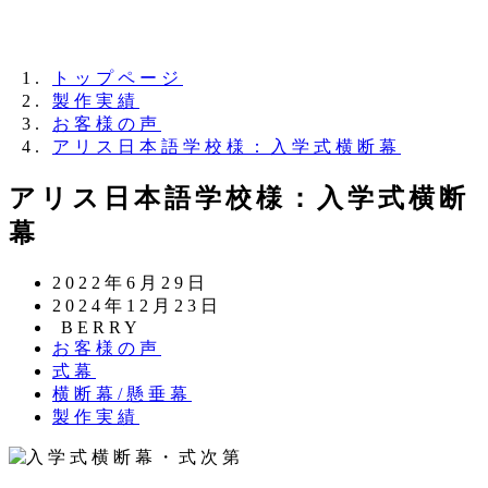
夏季休業のお知らせ：8月11日（火）～16日
（日）
トップページ
製作実績
お客様の声
アリス日本語学校様：入学式横断幕
アリス日本語学校様：入学式横断
幕
投
2022年6月29日
稿
更
2024年12月23日
日
新
著
BERRY
カ
お客様の声
日
者
テ
カ
式幕
ゴ
テ
カ
横断幕/懸垂幕
リ
ゴ
テ
カ
製作実績
ー
リ
ゴ
テ
ー
リ
ゴ
ー
リ