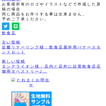
お客様所有のロゴやイラストなどで作成した原
稿の場合
同じ商品をお作りする事は出来ません。
予めご了承ください。
飲食店
古い投稿
近畿リテーリング様：飲食店屋外用バナースタ
ンドセット
新しい投稿
タンデライオン様：店内と店外に設置飲食店店
舗用タペストリー2…