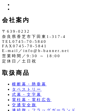
ツ
イ
イ
ン
ッ
会社案内
ス
タ
タ
ー
〒639-0232
奈良県香芝市下田東1-317-4
TEL0745-70-5840
FAX0745-70-5841
E-mail／info@b-banner.net
営業時間／9:30 ～ 18:00
定休日／土日祝
取扱商品
横断幕・懸垂幕
タペストリー
式幕・文字幕
電柱幕・電柱広告
交通安全旗
連続旗・フラッグガーランド