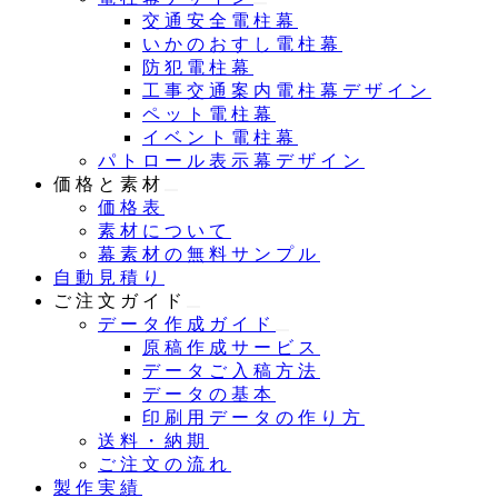
交通安全電柱幕
いかのおすし電柱幕
防犯電柱幕
工事交通案内電柱幕デザイン
ペット電柱幕
イベント電柱幕
パトロール表示幕デザイン
価格と素材
価格表
素材について
幕素材の無料サンプル
自動見積り
ご注文ガイド
データ作成ガイド
原稿作成サービス
データご入稿方法
データの基本
印刷用データの作り方
送料・納期
ご注文の流れ
製作実績