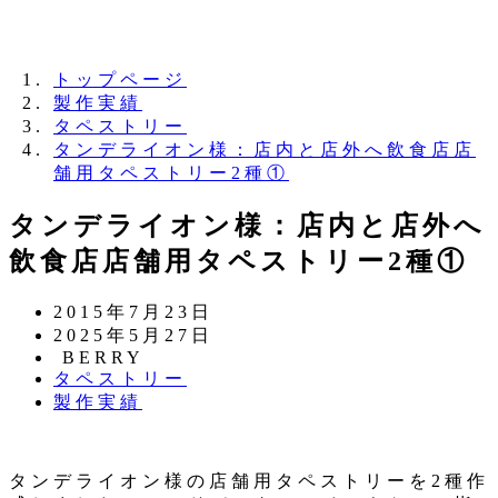
夏季休業のお知らせ：8月11日（火）～16日
（日）
トップページ
製作実績
タペストリー
タンデライオン様：店内と店外へ飲食店店
舗用タペストリー2種①
タンデライオン様：店内と店外へ
飲食店店舗用タペストリー2種①
投
2015年7月23日
稿
更
2025年5月27日
日
新
著
BERRY
カ
タペストリー
日
者
テ
カ
製作実績
ゴ
テ
リ
ゴ
ー
リ
タンデライオン様の店舗用タペストリーを2種作
ー