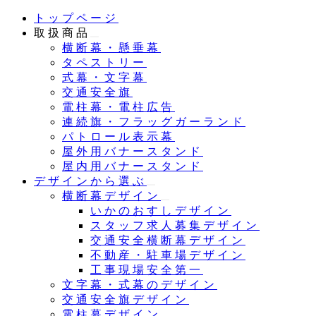
メ
トップページ
イ
取扱商品
ン
横断幕・懸垂幕
コ
タペストリー
ン
式幕・文字幕
テ
交通安全旗
ン
電柱幕・電柱広告
ツ
連続旗・フラッグガーランド
へ
パトロール表示幕
移
屋外用バナースタンド
動
屋内用バナースタンド
デザインから選ぶ
横断幕デザイン
いかのおすしデザイン
スタッフ求人募集デザイン
交通安全横断幕デザイン
不動産・駐車場デザイン
工事現場安全第一
文字幕・式幕のデザイン
交通安全旗デザイン
電柱幕デザイン