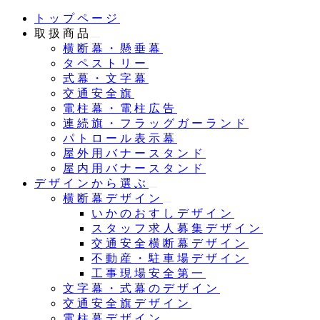
メ
トップページ
イ
取扱商品
ン
横断幕・懸垂幕
コ
タペストリー
ン
式幕・文字幕
テ
交通安全旗
ン
電柱幕・電柱広告
ツ
連続旗・フラッグガーランド
へ
パトロール表示幕
移
屋外用バナースタンド
動
屋内用バナースタンド
デザインから選ぶ
横断幕デザイン
いかのおすしデザイン
スタッフ求人募集デザイン
交通安全横断幕デザイン
不動産・駐車場デザイン
工事現場安全第一
文字幕・式幕のデザイン
交通安全旗デザイン
電柱幕デザイン