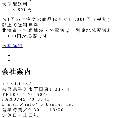
大型配送料
3,850円
※1回のご注文の商品代金が18,000円（税別）
以上で送料無料
北海道・沖縄地域への配送は、別途地域配送料
1,100円が必要です。
送料詳細
ツ
イ
イ
ン
ッ
会社案内
ス
タ
タ
ー
〒639-0232
奈良県香芝市下田東1-317-4
TEL0745-70-5840
FAX0745-70-5841
E-mail／info@b-banner.net
営業時間／9:30 ～ 18:00
定休日／土日祝