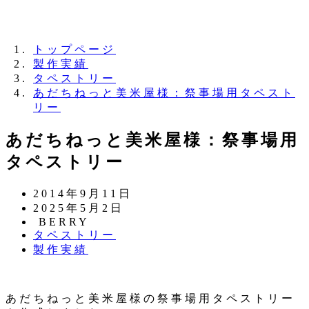
夏季休業のお知らせ：8月11日（火）～16日
（日）
トップページ
製作実績
タペストリー
あだちねっと美米屋様：祭事場用タペスト
リー
あだちねっと美米屋様：祭事場用
タペストリー
投
2014年9月11日
稿
更
2025年5月2日
日
新
著
BERRY
カ
タペストリー
日
者
テ
カ
製作実績
ゴ
テ
リ
ゴ
ー
リ
あだちねっと美米屋様の祭事場用タペストリー
ー