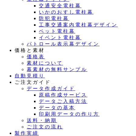
交通安全電柱幕
いかのおすし電柱幕
防犯電柱幕
工事交通案内電柱幕デザイン
ペット電柱幕
イベント電柱幕
パトロール表示幕デザイン
価格と素材
価格表
素材について
幕素材の無料サンプル
自動見積り
ご注文ガイド
データ作成ガイド
原稿作成サービス
データご入稿方法
データの基本
印刷用データの作り方
送料・納期
ご注文の流れ
製作実績