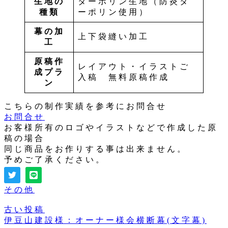
生地の
ターポリン生地（防炎タ
種類
ーポリン使用）
幕の加
上下袋縫い加工
工
原稿作
レイアウト・イラストご
成プラ
入稿 無料原稿作成
ン
こちらの制作実績を参考にお問合せ
お問合せ
お客様所有のロゴやイラストなどで作成した原
稿の場合
同じ商品をお作りする事は出来ません。
予めご了承ください。
その他
古い投稿
伊豆山建設様：オーナー様会横断幕(文字幕)