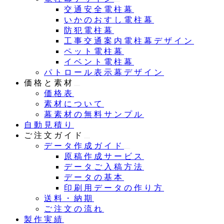
交通安全電柱幕
いかのおすし電柱幕
防犯電柱幕
工事交通案内電柱幕デザイン
ペット電柱幕
イベント電柱幕
パトロール表示幕デザイン
価格と素材
価格表
素材について
幕素材の無料サンプル
自動見積り
ご注文ガイド
データ作成ガイド
原稿作成サービス
データご入稿方法
データの基本
印刷用データの作り方
送料・納期
ご注文の流れ
製作実績