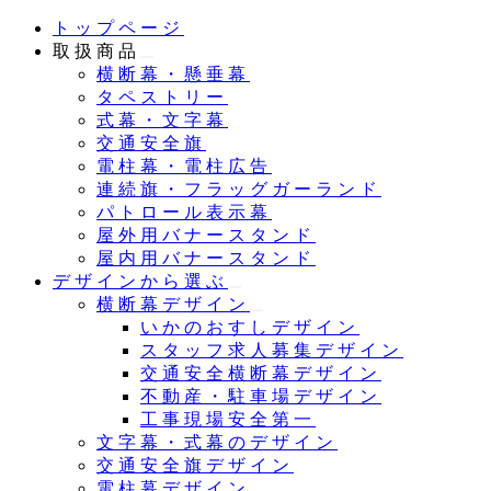
メ
トップページ
イ
取扱商品
ン
横断幕・懸垂幕
コ
タペストリー
ン
式幕・文字幕
テ
交通安全旗
ン
電柱幕・電柱広告
ツ
連続旗・フラッグガーランド
へ
パトロール表示幕
移
屋外用バナースタンド
動
屋内用バナースタンド
デザインから選ぶ
横断幕デザイン
いかのおすしデザイン
スタッフ求人募集デザイン
交通安全横断幕デザイン
不動産・駐車場デザイン
工事現場安全第一
文字幕・式幕のデザイン
交通安全旗デザイン
電柱幕デザイン