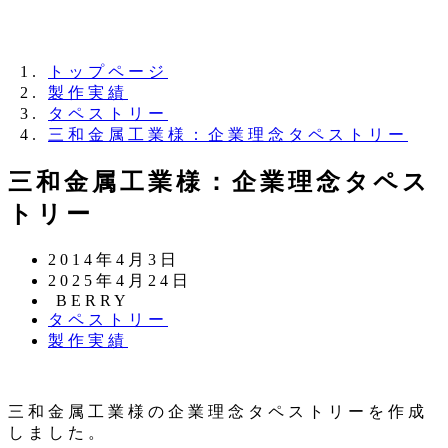
夏季休業のお知らせ：8月11日（火）～16日
（日）
トップページ
製作実績
タペストリー
三和金属工業様：企業理念タペストリー
三和金属工業様：企業理念タペス
トリー
投
2014年4月3日
稿
更
2025年4月24日
日
新
著
BERRY
カ
タペストリー
日
者
テ
カ
製作実績
ゴ
テ
リ
ゴ
ー
リ
三和金属工業様の企業理念タペストリーを作成
ー
しました。