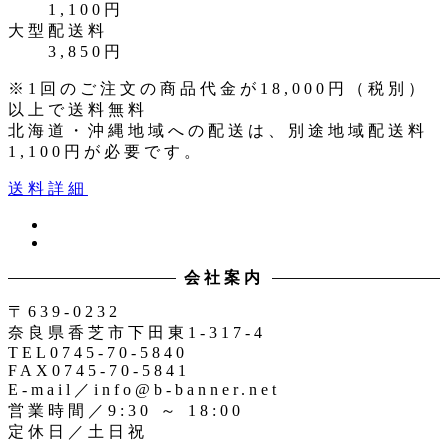
1,100円
大型配送料
3,850円
※1回のご注文の商品代金が18,000円（税別）
以上で送料無料
北海道・沖縄地域への配送は、別途地域配送料
1,100円が必要です。
送料詳細
ツ
イ
イ
ン
ッ
会社案内
ス
タ
タ
ー
〒639-0232
奈良県香芝市下田東1-317-4
TEL0745-70-5840
FAX0745-70-5841
E-mail／info@b-banner.net
営業時間／9:30 ～ 18:00
定休日／土日祝