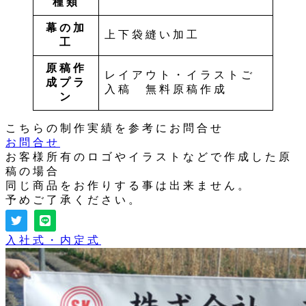
種類
幕の加
上下袋縫い加工
工
原稿作
レイアウト・イラストご
成プラ
入稿 無料原稿作成
ン
こちらの制作実績を参考にお問合せ
お問合せ
お客様所有のロゴやイラストなどで作成した原
稿の場合
同じ商品をお作りする事は出来ません。
予めご了承ください。
入社式・内定式