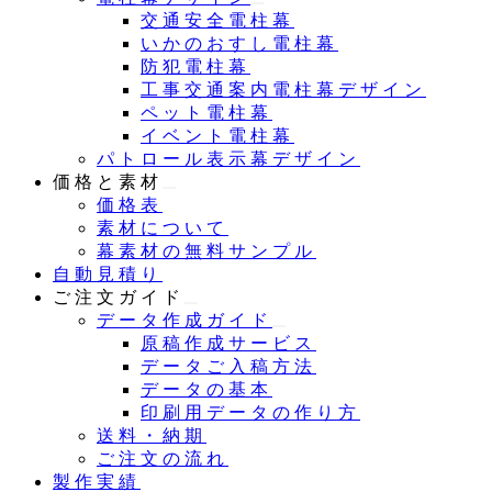
交通安全電柱幕
いかのおすし電柱幕
防犯電柱幕
工事交通案内電柱幕デザイン
ペット電柱幕
イベント電柱幕
パトロール表示幕デザイン
価格と素材
価格表
素材について
幕素材の無料サンプル
自動見積り
ご注文ガイド
データ作成ガイド
原稿作成サービス
データご入稿方法
データの基本
印刷用データの作り方
送料・納期
ご注文の流れ
製作実績