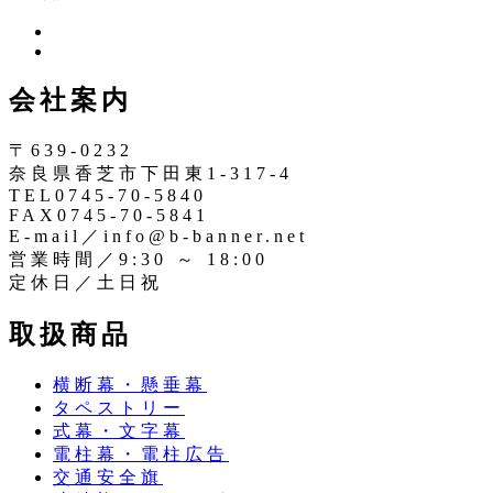
ツ
イ
イ
ン
ッ
会社案内
ス
タ
タ
ー
〒639-0232
奈良県香芝市下田東1-317-4
TEL0745-70-5840
FAX0745-70-5841
E-mail／info@b-banner.net
営業時間／9:30 ～ 18:00
定休日／土日祝
取扱商品
横断幕・懸垂幕
タペストリー
式幕・文字幕
電柱幕・電柱広告
交通安全旗