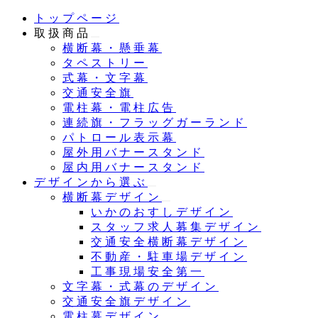
メ
トップページ
イ
取扱商品
ン
横断幕・懸垂幕
コ
タペストリー
ン
式幕・文字幕
テ
交通安全旗
ン
電柱幕・電柱広告
ツ
連続旗・フラッグガーランド
へ
パトロール表示幕
移
屋外用バナースタンド
動
屋内用バナースタンド
デザインから選ぶ
横断幕デザイン
いかのおすしデザイン
スタッフ求人募集デザイン
交通安全横断幕デザイン
不動産・駐車場デザイン
工事現場安全第一
文字幕・式幕のデザイン
交通安全旗デザイン
電柱幕デザイン