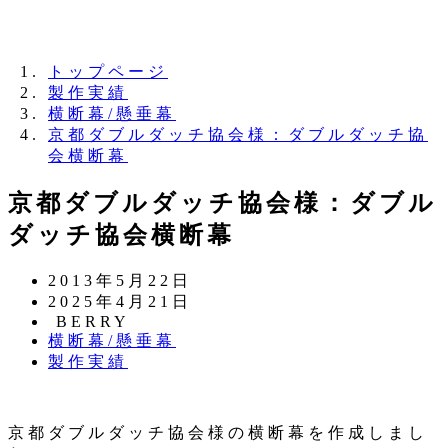
夏季休業のお知らせ：8月11日（火）～16日
（日）
トップページ
製作実績
横断幕/懸垂幕
京都ダブルダッチ協会様：ダブルダッチ協
会横断幕
京都ダブルダッチ協会様：ダブル
ダッチ協会横断幕
投
2013年5月22日
稿
更
2025年4月21日
日
新
著
BERRY
カ
横断幕/懸垂幕
日
者
テ
カ
製作実績
ゴ
テ
リ
ゴ
ー
リ
京都ダブルダッチ協会様の横断幕を作成しまし
ー