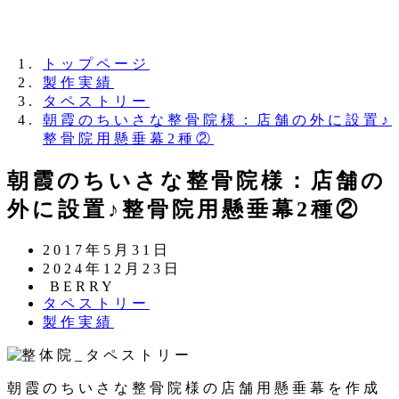
夏季休業のお知らせ：8月11日（火）～16日
（日）
トップページ
製作実績
タペストリー
朝霞のちいさな整骨院様：店舗の外に設置♪
整骨院用懸垂幕2種②
朝霞のちいさな整骨院様：店舗の
外に設置♪整骨院用懸垂幕2種②
投
2017年5月31日
稿
更
2024年12月23日
日
新
著
BERRY
カ
タペストリー
日
者
テ
カ
製作実績
ゴ
テ
リ
ゴ
ー
リ
朝霞のちいさな整骨院様の店舗用懸垂幕を作成
ー