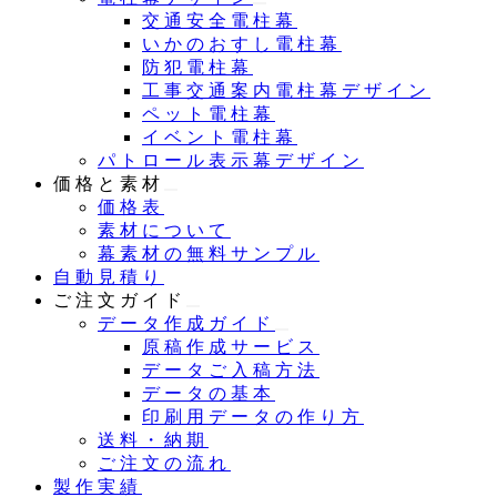
交通安全電柱幕
いかのおすし電柱幕
防犯電柱幕
工事交通案内電柱幕デザイン
ペット電柱幕
イベント電柱幕
パトロール表示幕デザイン
価格と素材
価格表
素材について
幕素材の無料サンプル
自動見積り
ご注文ガイド
データ作成ガイド
原稿作成サービス
データご入稿方法
データの基本
印刷用データの作り方
送料・納期
ご注文の流れ
製作実績