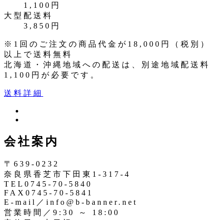
1,100円
大型配送料
3,850円
※1回のご注文の商品代金が18,000円（税別）
以上で送料無料
北海道・沖縄地域への配送は、別途地域配送料
1,100円が必要です。
送料詳細
ツ
イ
イ
ン
ッ
会社案内
ス
タ
タ
ー
〒639-0232
奈良県香芝市下田東1-317-4
TEL0745-70-5840
FAX0745-70-5841
E-mail／info@b-banner.net
営業時間／9:30 ～ 18:00