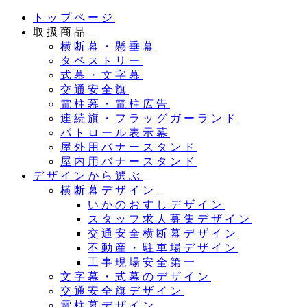
メ
トップページ
イ
取扱商品
ン
横断幕・懸垂幕
コ
タペストリー
ン
式幕・文字幕
テ
交通安全旗
ン
電柱幕・電柱広告
ツ
連続旗・フラッグガーランド
へ
パトロール表示幕
移
屋外用バナースタンド
動
屋内用バナースタンド
デザインから選ぶ
横断幕デザイン
いかのおすしデザイン
スタッフ求人募集デザイン
交通安全横断幕デザイン
不動産・駐車場デザイン
工事現場安全第一
文字幕・式幕のデザイン
交通安全旗デザイン
電柱幕デザイン