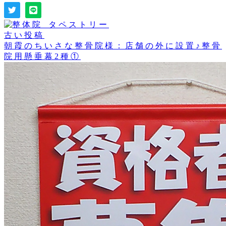
古い投稿
朝霞のちいさな整骨院様：店舗の外に設置♪整骨
院用懸垂幕2種①