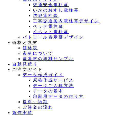
交通安全電柱幕
いかのおすし電柱幕
防犯電柱幕
工事交通案内電柱幕デザイン
ペット電柱幕
イベント電柱幕
パトロール表示幕デザイン
価格と素材
価格表
素材について
幕素材の無料サンプル
自動見積り
ご注文ガイド
データ作成ガイド
原稿作成サービス
データご入稿方法
データの基本
印刷用データの作り方
送料・納期
ご注文の流れ
製作実績