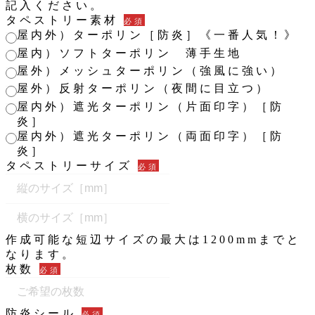
面
記入ください。
す。
で
タペストリー素材
必須
す。
屋内外）ターポリン［防炎］《一番人気！》
屋内）ソフトターポリン 薄手生地
屋外）メッシュターポリン（強風に強い）
屋外）反射ターポリン（夜間に目立つ）
屋内外）遮光ターポリン（片面印字）［防
炎］
屋内外）遮光ターポリン（両面印字）［防
炎］
タペストリーサイズ
必須
作成可能な短辺サイズの最大は1200mmまでと
なります。
枚数
必須
防炎シール
必須