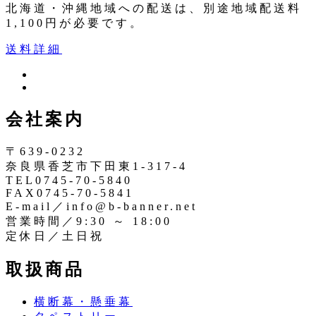
北海道・沖縄地域への配送は、別途地域配送料
1,100円が必要です。
送料詳細
ツ
イ
イ
ン
ッ
会社案内
ス
タ
タ
ー
〒639-0232
奈良県香芝市下田東1-317-4
TEL0745-70-5840
FAX0745-70-5841
E-mail／info@b-banner.net
営業時間／9:30 ～ 18:00
定休日／土日祝
取扱商品
横断幕・懸垂幕