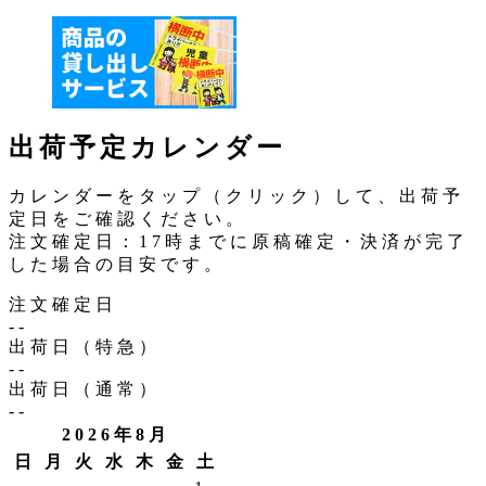
出荷予定カレンダー
カレンダーをタップ（クリック）して、出荷予
定日をご確認ください。
注文確定日：17時までに原稿確定・決済が完了
した場合の目安です。
注文確定日
--
出荷日（特急）
--
出荷日（通常）
--
2026年8月
日
月
火
水
木
金
土