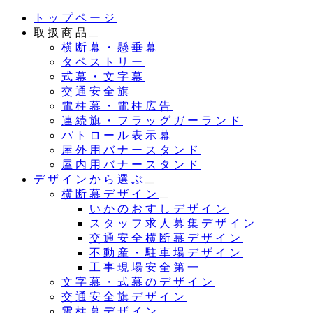
メ
トップページ
イ
取扱商品
ン
横断幕・懸垂幕
コ
タペストリー
ン
式幕・文字幕
テ
交通安全旗
ン
電柱幕・電柱広告
ツ
連続旗・フラッグガーランド
へ
パトロール表示幕
移
屋外用バナースタンド
動
屋内用バナースタンド
デザインから選ぶ
横断幕デザイン
いかのおすしデザイン
スタッフ求人募集デザイン
交通安全横断幕デザイン
不動産・駐車場デザイン
工事現場安全第一
文字幕・式幕のデザイン
交通安全旗デザイン
電柱幕デザイン