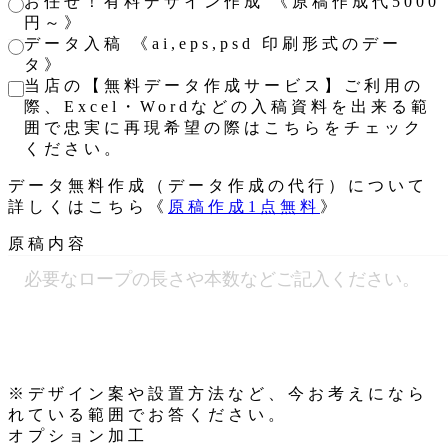
お任せ！有料デザイン作成 《原稿作成代5000
円～》
データ入稿 《ai,eps,psd 印刷形式のデー
タ》
当店の【無料データ作成サービス】ご利用の
際、Excel・Wordなどの入稿資料を出来る範
囲で忠実に再現希望の際はこちらをチェック
ください。
データ無料作成（データ作成の代行）について
詳しくはこちら《
原稿作成1点無料
》
原稿内容
※デザイン案や設置方法など、今お考えになら
れている範囲でお答ください。
オプション加工