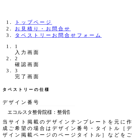
夏季休業のお知らせ：8月11日（火）～16日
（日）
トップページ
お見積り・お問合せ
タペストリーお問合せフォーム
1
現
入力画面
2
在
現
確認画面
表
3
在
示
現
完了画面
表
さ
在
示
れ
表
タペストリーの仕様
さ
て
示
れ
い
さ
デザイン番号
て
る
れ
い
画
て
る
面
い
当サイト掲載のデザインテンプレートを元に作
画
で
る
成ご希望の場合はデザイン番号・タイトル［デ
面
す。
画
ザイン掲載ページのページタイトル］などをご
で