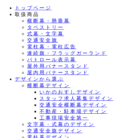
メ
トップページ
イ
取扱商品
ン
横断幕・懸垂幕
コ
タペストリー
ン
式幕・文字幕
テ
交通安全旗
ン
電柱幕・電柱広告
ツ
連続旗・フラッグガーランド
へ
パトロール表示幕
移
屋外用バナースタンド
動
屋内用バナースタンド
デザインから選ぶ
横断幕デザイン
いかのおすしデザイン
スタッフ求人募集デザイン
交通安全横断幕デザイン
不動産・駐車場デザイン
工事現場安全第一
文字幕・式幕のデザイン
交通安全旗デザイン
電柱幕デザイン