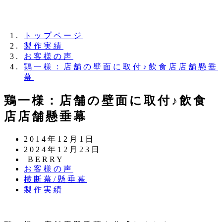
夏季休業のお知らせ：8月11日（火）～16日
（日）
トップページ
製作実績
お客様の声
鶏一様：店舗の壁面に取付♪飲食店店舗懸垂
幕
鶏一様：店舗の壁面に取付♪飲食
店店舗懸垂幕
投
2014年12月1日
稿
更
2024年12月23日
日
新
著
BERRY
カ
お客様の声
日
者
テ
カ
横断幕/懸垂幕
ゴ
テ
カ
製作実績
リ
ゴ
テ
ー
リ
ゴ
ー
リ