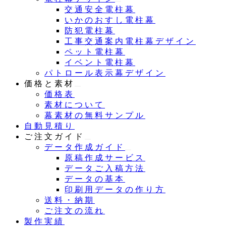
交通安全電柱幕
いかのおすし電柱幕
防犯電柱幕
工事交通案内電柱幕デザイン
ペット電柱幕
イベント電柱幕
パトロール表示幕デザイン
価格と素材
価格表
素材について
幕素材の無料サンプル
自動見積り
ご注文ガイド
データ作成ガイド
原稿作成サービス
データご入稿方法
データの基本
印刷用データの作り方
送料・納期
ご注文の流れ
製作実績