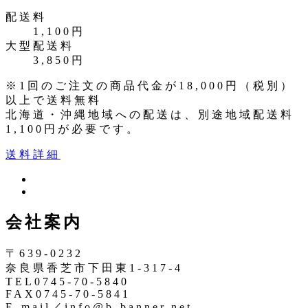
配送料
1,100円
大型配送料
3,850円
※1回のご注文の商品代金が18,000円（税別）
以上で送料無料
北海道・沖縄地域への配送は、別途地域配送料
1,100円が必要です。
送料詳細
ツ
イ
イ
ン
ッ
会社案内
ス
タ
タ
ー
〒639-0232
奈良県香芝市下田東1-317-4
TEL0745-70-5840
FAX0745-70-5841
E-mail／info@b-banner.net