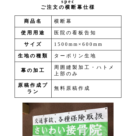
spec
ご注文の横断幕仕様
商品名
横断幕
使用用途
医院の看板告知
サイズ
1500mm×600mm
生地の種類
ターポリン生地
周囲縫製加工・ハトメ
幕の加工
上部のみ
原稿作成プ
無料原稿作成
ラン