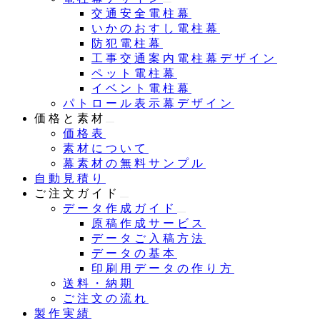
交通安全電柱幕
いかのおすし電柱幕
防犯電柱幕
工事交通案内電柱幕デザイン
ペット電柱幕
イベント電柱幕
パトロール表示幕デザイン
価格と素材
価格表
素材について
幕素材の無料サンプル
自動見積り
ご注文ガイド
データ作成ガイド
原稿作成サービス
データご入稿方法
データの基本
印刷用データの作り方
送料・納期
ご注文の流れ
製作実績