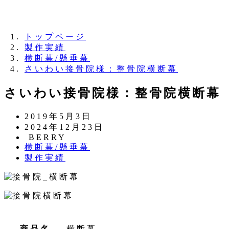
夏季休業のお知らせ：8月11日（火）～16日
（日）
トップページ
製作実績
横断幕/懸垂幕
さいわい接骨院様：整骨院横断幕
さいわい接骨院様：整骨院横断幕
投
2019年5月3日
稿
更
2024年12月23日
日
新
著
BERRY
カ
横断幕/懸垂幕
日
者
テ
カ
製作実績
ゴ
テ
リ
ゴ
ー
リ
ー
商品名
横断幕