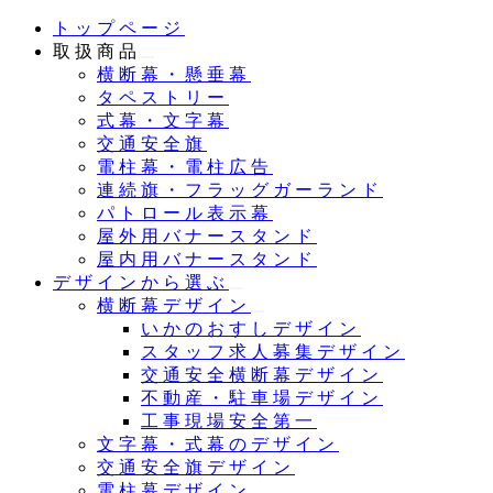
メ
トップページ
イ
取扱商品
ン
横断幕・懸垂幕
コ
タペストリー
ン
式幕・文字幕
テ
交通安全旗
ン
電柱幕・電柱広告
ツ
連続旗・フラッグガーランド
へ
パトロール表示幕
移
屋外用バナースタンド
動
屋内用バナースタンド
デザインから選ぶ
横断幕デザイン
いかのおすしデザイン
スタッフ求人募集デザイン
交通安全横断幕デザイン
不動産・駐車場デザイン
工事現場安全第一
文字幕・式幕のデザイン
交通安全旗デザイン
電柱幕デザイン