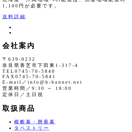
1,100円が必要です。
送料詳細
ツ
イ
イ
ン
ッ
会社案内
ス
タ
タ
ー
〒639-0232
奈良県香芝市下田東1-317-4
TEL0745-70-5840
FAX0745-70-5841
E-mail／info@b-banner.net
営業時間／9:30 ～ 18:00
定休日／土日祝
取扱商品
横断幕・懸垂幕
タペストリー