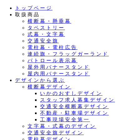
メ
トップページ
イ
取扱商品
ン
横断幕・懸垂幕
コ
タペストリー
ン
式幕・文字幕
テ
交通安全旗
ン
電柱幕・電柱広告
ツ
連続旗・フラッグガーランド
へ
パトロール表示幕
移
屋外用バナースタンド
動
屋内用バナースタンド
デザインから選ぶ
横断幕デザイン
いかのおすしデザイン
スタッフ求人募集デザイン
交通安全横断幕デザイン
不動産・駐車場デザイン
工事現場安全第一
文字幕・式幕のデザイン
交通安全旗デザイン
電柱幕デザイン