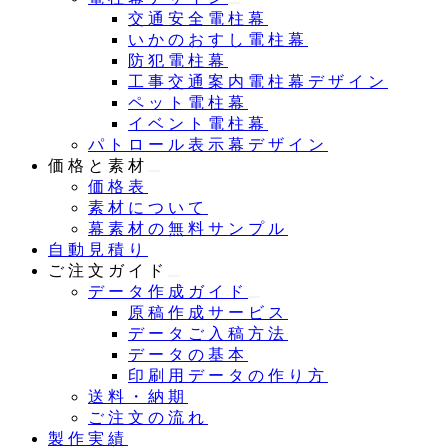
交通安全電柱幕
いかのおすし電柱幕
防犯電柱幕
工事交通案内電柱幕デザイン
ペット電柱幕
イベント電柱幕
パトロール表示幕デザイン
価格と素材
価格表
素材について
幕素材の無料サンプル
自動見積り
ご注文ガイド
データ作成ガイド
原稿作成サービス
データご入稿方法
データの基本
印刷用データの作り方
送料・納期
ご注文の流れ
製作実績