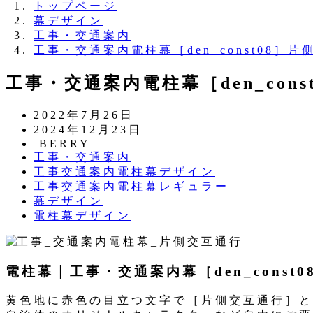
トップページ
幕デザイン
工事・交通案内
工事・交通案内電柱幕［den_const08］
工事・交通案内電柱幕［den_con
投
2022年7月26日
稿
更
2024年12月23日
日
新
著
BERRY
カ
工事・交通案内
日
者
テ
カ
工事交通案内電柱幕デザイン
ゴ
テ
カ
工事交通案内電柱幕レギュラー
リ
ゴ
テ
カ
幕デザイン
ー
リ
ゴ
テ
カ
電柱幕デザイン
ー
リ
ゴ
テ
ー
リ
ゴ
ー
リ
電柱幕｜工事・交通案内幕［den_const
ー
黄色地に赤色の目立つ文字で［片側交互通行］と