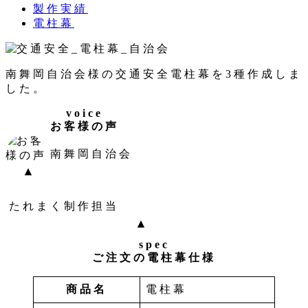
カ
製作実績
日
者
テ
カ
電柱幕
ゴ
テ
リ
ゴ
ー
リ
南舞岡自治会様の交通安全電柱幕を3種作成しま
ー
した。
voice
お客様の声
南舞岡自治会
たれまく制作担当
spec
ご注文の電柱幕仕様
商品名
電柱幕