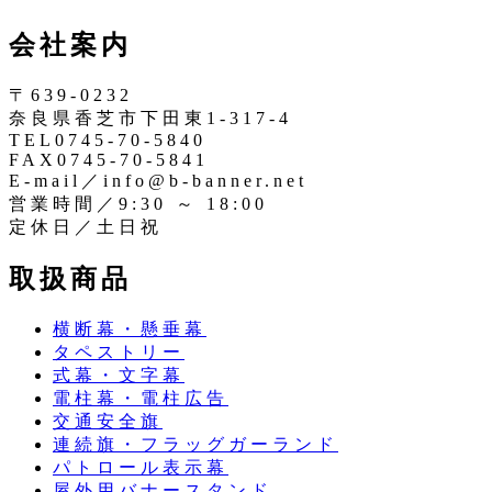
ン
ッ
会社案内
ス
タ
タ
ー
〒639-0232
奈良県香芝市下田東1-317-4
TEL0745-70-5840
FAX0745-70-5841
E-mail／info@b-banner.net
営業時間／9:30 ～ 18:00
定休日／土日祝
取扱商品
横断幕・懸垂幕
タペストリー
式幕・文字幕
電柱幕・電柱広告
交通安全旗
連続旗・フラッグガーランド
パトロール表示幕
屋外用バナースタンド