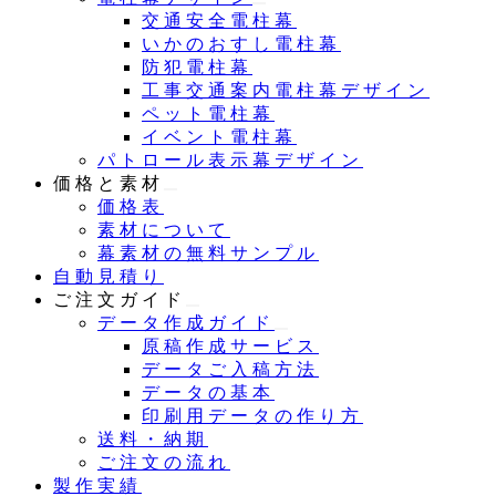
交通安全電柱幕
いかのおすし電柱幕
防犯電柱幕
工事交通案内電柱幕デザイン
ペット電柱幕
イベント電柱幕
パトロール表示幕デザイン
価格と素材
価格表
素材について
幕素材の無料サンプル
自動見積り
ご注文ガイド
データ作成ガイド
原稿作成サービス
データご入稿方法
データの基本
印刷用データの作り方
送料・納期
ご注文の流れ
製作実績