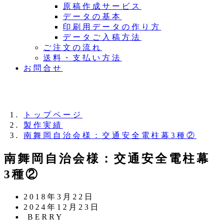
原稿作成サービス
データの基本
印刷用データの作り方
データご入稿方法
ご注文の流れ
送料・支払い方法
お問合せ
夏季休業のお知らせ：8月11日（火）～16日
（日）
トップページ
製作実績
南舞岡自治会様：交通安全電柱幕3種②
南舞岡自治会様：交通安全電柱幕
3種②
投
2018年3月22日
稿
更
2024年12月23日
日
新
著
BERRY