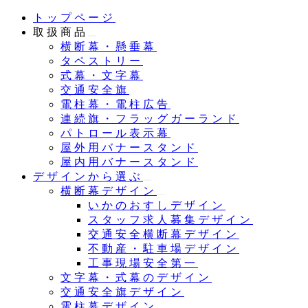
メ
トップページ
イ
取扱商品
ン
横断幕・懸垂幕
コ
タペストリー
ン
式幕・文字幕
テ
交通安全旗
ン
電柱幕・電柱広告
ツ
連続旗・フラッグガーランド
へ
パトロール表示幕
移
屋外用バナースタンド
動
屋内用バナースタンド
デザインから選ぶ
横断幕デザイン
いかのおすしデザイン
スタッフ求人募集デザイン
交通安全横断幕デザイン
不動産・駐車場デザイン
工事現場安全第一
文字幕・式幕のデザイン
交通安全旗デザイン
電柱幕デザイン