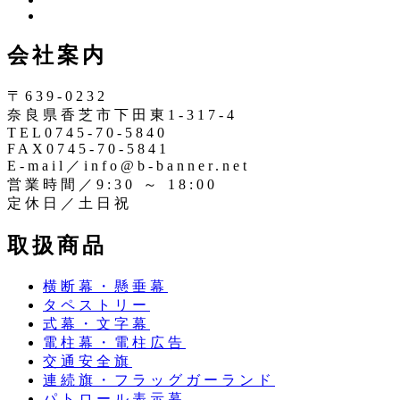
イ
イ
ン
ッ
会社案内
ス
タ
タ
ー
〒639-0232
奈良県香芝市下田東1-317-4
TEL0745-70-5840
FAX0745-70-5841
E-mail／info@b-banner.net
営業時間／9:30 ～ 18:00
定休日／土日祝
取扱商品
横断幕・懸垂幕
タペストリー
式幕・文字幕
電柱幕・電柱広告
交通安全旗
連続旗・フラッグガーランド
パトロール表示幕