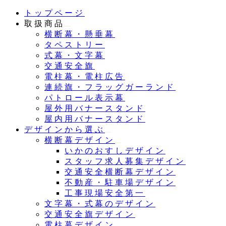
メ
トップページ
イ
取扱商品
ン
横断幕・懸垂幕
コ
タペストリー
ン
式幕・文字幕
テ
交通安全旗
ン
電柱幕・電柱広告
ツ
連続旗・フラッグガーランド
へ
パトロール表示幕
移
屋外用バナースタンド
動
屋内用バナースタンド
デザインから選ぶ
横断幕デザイン
いかのおすしデザイン
スタッフ求人募集デザイン
交通安全横断幕デザイン
不動産・駐車場デザイン
工事現場安全第一
文字幕・式幕のデザイン
交通安全旗デザイン
電柱幕デザイン