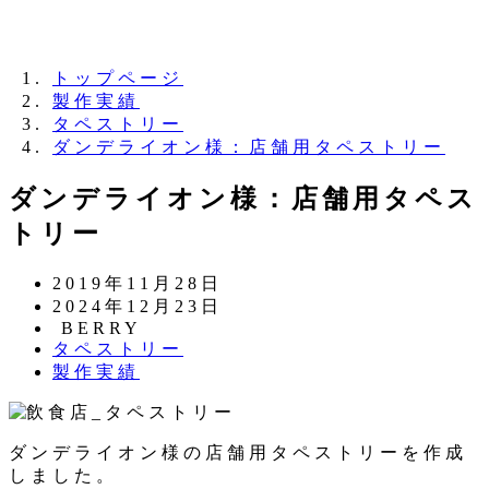
夏季休業のお知らせ：8月11日（火）～16日
（日）
トップページ
製作実績
タペストリー
ダンデライオン様：店舗用タペストリー
ダンデライオン様：店舗用タペス
トリー
投
2019年11月28日
稿
更
2024年12月23日
日
新
著
BERRY
カ
タペストリー
日
者
テ
カ
製作実績
ゴ
テ
リ
ゴ
ー
リ
ダンデライオン様の店舗用タペストリーを作成
ー
しました。